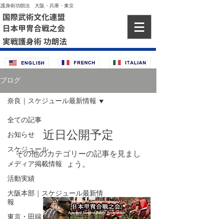
護身術功朗法 大阪・兵庫・東京
国際武術文化連盟
日本甲冑合戦之会
実戦護身術 功朗法
ブログ
奈良｜スケジュール最新情報
全ての記事
近日公開予定
お知らせ
スケジュール
その他のカテゴリーの記事を見まし
メディア掲載情報
ょう。
活動実績
大阪本部｜スケジュール最新情
報
東京・田端｜スケジュール最新