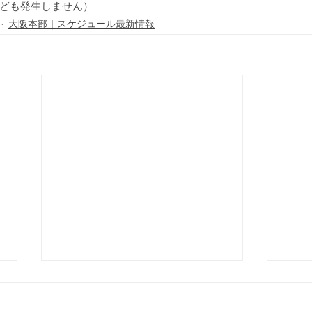
愛知｜スケジュール最新情報
ども発生しません）
大阪本部｜スケジュール最新情報
2026年7月度：功朗法東京田
（変
端道場練習日（Practice,
接近