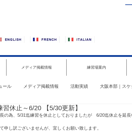
メディア掲載情報
練習場案内
ュール
メディア掲載情報
活動実績
大阪本部｜スケ
休止～6/20 【5/30更新】
報
東京・赤羽｜スケジュール最新情報
明石｜スケジュ
の為、5/31迄練習を休止としておりましたが　6/20迄休止を延
て申し訳ございませんが、宜しくお願い致します。