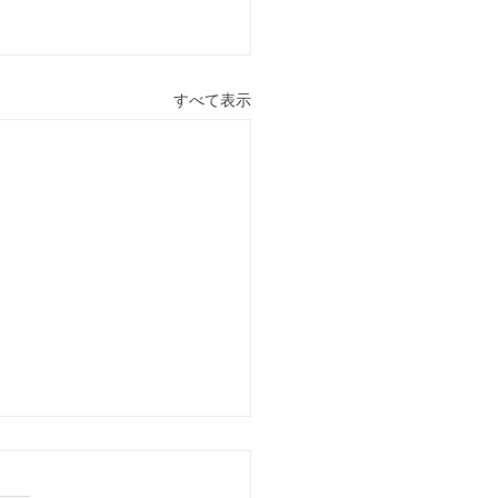
すべて表示
更・稽古中止：重要台風
）功朗法：東京田端道