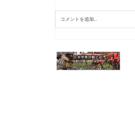
Koroho,Tokyo Tabata,
2026年 8月,８,15,22日 田端ふ
Aug/2026)
れあい館 田端駅徒歩7分 18:00
コメントを追加…
から その他：X(Twitter)ありま
す。
https://twitter.com/Koroho_tokyo_t
a お役立ち情報もつぶやいていま
すので、ご参照ください。
HO
功
メ
練
お