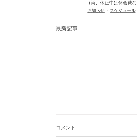
奈良｜スケジュール最新情報
（尚、休止中は休会費な
お知らせ
スケジュール
最新記事
2026年８月度：功朗法東京田
コメント
端道場練習日（Practice,