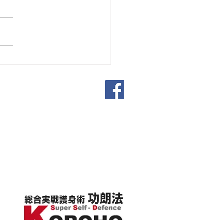
２０２６年６月２７日
 東京田端道場における2026
）対応
月27日（土）の稽古につき、
でご案内申し上げます。 現
勢力の強い台風が関東圏へ接
る可能性があり、いわゆる
ブル接近」の予報が出ており
。 一方で、進路予報円の不
性から、当初と異なり、かな
く上陸する可能性も示唆され
ました。 これらの情報を総
に勘案し、当初は「本日の稽
条件付きで実施」とご案内し
りましたが、最終的に「中
と判