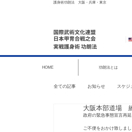
護身術功朗法 大阪・兵庫・東京
国際武術文化連盟
日本甲冑合戦之会
実戦護身術 功朗法
HOME
功朗法とは
全ての記事
お知らせ
スケジ
大阪本部道場 練習
東京・田端｜スケジュール最新情
政府の緊急事態宣言再延長
ご不便をおかけ致しまし