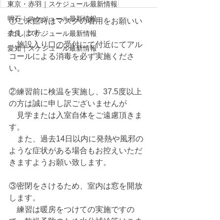
東京・赤羽｜スケジュール最新情報
明石｜スケジュール最新情報
①ご来館時はマスクの着用をお願いい
たします。
奈良｜スケジュール最新情報
　施設入り口の受付にて付近にてアル
愛知｜スケジュール最新情報
コールによる消毒を必ず実施くださ
い。
②練習前に検温を実施し、37.5度以上
の方は誠に申し訳ございませんが 　
　見学または入室自体をご遠慮頂きま
す。
　また、過去14日以内に発熱や風邪の
ような症状がある場合もお控えいただ
きますようお願い致します。
③密閉をさけるため、室内は窓を開放
します。
　練習は暖房をつけての実施ですの