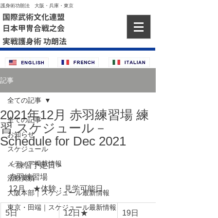
護身術功朗法 大阪・兵庫・東京
国際武術文化連盟
日本甲冑合戦之会
実戦護身術 功朗法
記事
全ての記事
2021年12月 赤羽練習場 練
全ての記事
習 スケジュール－
お知らせ
Schedule for Dec 2021
スケジュール
メディア掲載情報
＜練習予定日＞
赤羽練習場
活動実績
12月　★体験・見学可能日
大阪本部｜スケジュール最新情報
東京・田端｜スケジュール最新情報
5日
12日★
19日