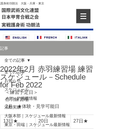
護身術功朗法 大阪・兵庫・東京
国際武術文化連盟
日本甲冑合戦之会
実戦護身術 功朗法
記事
全ての記事
2022年2月 赤羽練習場 練習
全ての記事
スケジュール－Schedule
お知らせ
for Feb 2022
スケジュール
＜練習予定日＞
メディア掲載情報
赤羽練習場
2月　★体験・見学可能日
活動実績
大阪本部｜スケジュール最新情報
13日★
20日
27日★
東京・田端｜スケジュール最新情報