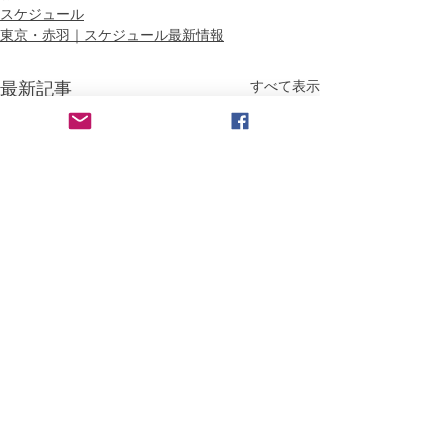
スケジュール
東京・赤羽｜スケジュール最新情報
すべて表示
最新記事
2026年7月度：功朗法東京
（変更・稽古中
田端道場練習日
台風接近）功朗
（Practice, Koroho,Tokyo
田端道場；２０