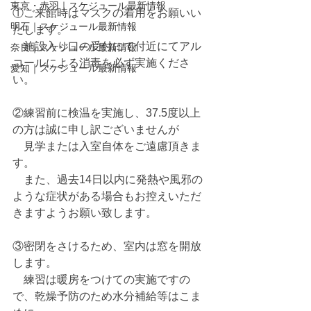
東京・赤羽｜スケジュール最新情報
①ご来館時はマスクの着用をお願いい
明石｜スケジュール最新情報
たします。
　施設入り口の受付にて付近にてアル
奈良｜スケジュール最新情報
コールによる消毒を必ず実施くださ
愛知｜スケジュール最新情報
い。
②練習前に検温を実施し、37.5度以上
の方は誠に申し訳ございませんが 　
　見学または入室自体をご遠慮頂きま
す。
　また、過去14日以内に発熱や風邪の
ような症状がある場合もお控えいただ
きますようお願い致します。
③密閉をさけるため、室内は窓を開放
します。
　練習は暖房をつけての実施ですの
で、乾燥予防のため水分補給等はこま