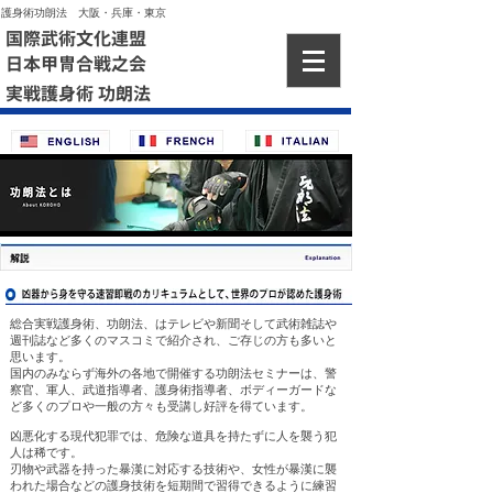
護身術功朗法 大阪・兵庫・東京
国際武術文化連盟
日本甲冑合戦之会
実戦護身術 功朗法
総合実戦護身術、功朗法、はテレビや新聞そして武術雑誌や
週刊誌など多くのマスコミで紹介され、ご存じの方も多いと
思います。
国内のみならず海外の各地で開催する功朗法セミナーは、警
察官、軍人、武道指導者、護身術指導者、ボディーガードな
ど多くのプロや一般の方々も受講し好評を得ています。
凶悪化する現代犯罪では、危険な道具を持たずに人を襲う犯
人は稀です。
刃物や武器を持った暴漢に対応する技術や、女性が暴漢に襲
われた場合などの護身技術を短期間で習得できるように練習