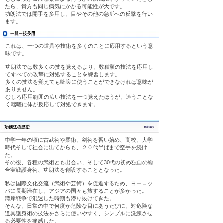
たら、貴方も同じ病気にかかる可能性が大です。
功朗法では開手を多用し、目やその他の急所への反撃を行い
ます。
これは、一つの道具や技術を多くのことに応用するという意
味です。
功朗法では数多くの技を覚えるより、数種類の技法を応用し
てすべての攻撃に対処することを練習します。
多くの技法を覚えても咄嗟に使うことができなければ意味が
ありません。
むしろ応用範囲の広い技法を一つ覚えたほうが、迷うことな
く咄嗟に体が反応して対処できます。
中学一年の頃に古武術や柔術、剣術を習い始め、高校、大学
時代そして社会に出てからも、２０代半ばまで空手を続け
た。
その後、各種の武術とも出会い、そして30代の初め独自の総
合実戦護身術、功朗法を創設することとなった。
私は国際文化交流（武術や芸術）を促進するため、ヨーロッ
パに長期滞在し、アジアの国々も旅することが多かった。
湾岸戦争で混迷した時期も潜り抜けてきた。
そんな、日常の中で何度か危険な目にあうたびに、対危険な
道具護身術の技法をさらに使いやすく、シンプルに洗練させ
る必要性を痛感した。