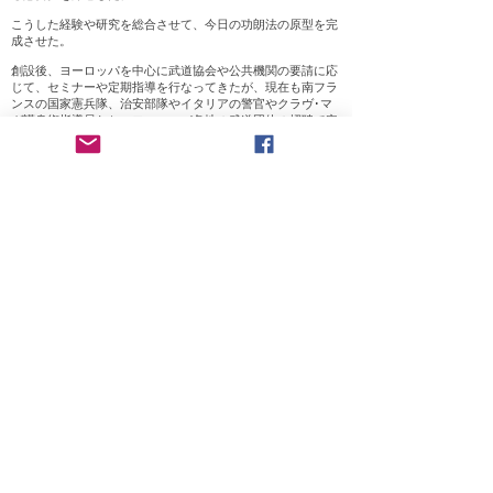
こうした経験や研究を総合させて、今日の功朗法の原型を完
成させた。
創設後、ヨーロッパを中心に武道協会や公共機関の要請に応
じて、セミナーや定期指導を行なってきたが、現在も南フラ
ンスの国家憲兵隊、治安部隊やイタリアの警官やクラヴ･マ
ガ護身術指導員たち、ヨーロッパ各地の武道団体の招聘で定
期的に指導に赴いている。
特に近年は、功朗法の技術と理念が合理的で、実用的である
との評判が高まり、イタリアのクラヴ･マガ護身術指導員た
ちが功朗法に転入し、南フランスの国家憲兵隊、治安部隊の
司令官や隊員たちも積極的に功朗法の普及に努め、ヨーロッ
パ功朗法連合が設立された。
功朗法のメンバーは、東京で開催された全国護身術制圧術大
会（オープントーナメント）において、毎回上位を独占し
た。