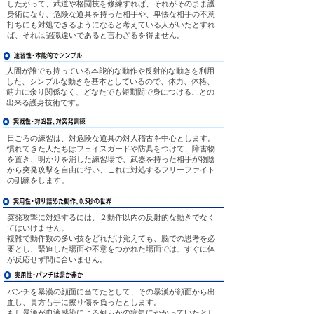
したがって、武道や格闘技を修練すれば、それがそのまま護
身術になり、危険な道具を持った相手や、卑怯な相手の不意
打ちにも対処できるようになると考えている人がいたとすれ
ば、それは認識違いであると言わざるを得ません。
人間が誰でも持っている本能的な動作や反射的な動きを利用
した、シンプルな動きを基本としているので、体力、体格、
筋力に余り関係なく、どなたでも短期間で身につけることの
出来る護身技術です。
日ごろの練習は、対危険な道具の対人稽古を中心とします。
慣れてきた人たちはフェイスガードや防具をつけて、障害物
を置き、明かりを消した練習場で、武器を持った相手が物陰
から突発攻撃を自由に行い、これに対処するフリーファイト
の訓練をします。
突発攻撃に対処するには、２動作以内の反射的な動きでなく
てはいけません。
複雑で動作数の多い技をどれだけ覚えても、脳での思考を必
要とし、緊迫した場面や不意をつかれた場面では、すぐに体
が反応せず間に合いません。
パンチを暴漢の顔面に当てたとして、その暴漢が顔面から出
血し、貴方も手に擦り傷を負ったとします。
もし暴漢が血液感染による何らかの病気にかかっていたとし