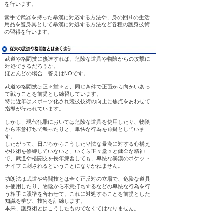
を行います。
素手で武器を持った暴漢に対応する方法や、身の回りの生活
用品を護身具として暴漢に対処する方法など各種の護身技術
の習得を行います。
武道や格闘技に熟達すれば、危険な道具や物陰からの攻撃に
対処できるだろうか。
ほとんどの場合、答えはNOです。
武道や格闘技は正々堂々と、同じ条件で正面から向かいあっ
て戦うことを前提とし練習しています。
特に近年はスポーツ化され競技技術の向上に焦点をあわせて
指導が行われています。
しかし、現代犯罪においては危険な道具を使用したり、物陰
から不意打ちで襲ったりと、卑怯な行為を前提としていま
す。
したがって、日ごろからこうした卑怯な暴漢に対する心構え
や技術を修練していないと、いくら正々堂々と健全な精神
で、武道や格闘技を長年練習しても、卑怯な暴漢のポケット
ナイフに刺されるということになりかねません。
功朗法は武道や格闘技とは全く正反対の立場で、危険な道具
を使用したり、物陰から不意打ちするなどの卑怯な行為を行
う相手に照準を合わせて、これに対処することを前提とした
知識を学び、技術を訓練します。
本来、護身術とはこうしたものでなくてはなりません。