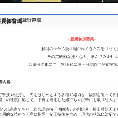
同流兵法 武蔵野道場
- 新規参加募集 -
戦国の世から受け継がれてきた武術「門同
その実戦的な技と心を、学んでみませ
武蔵野の地にて、第16代宗家・丹羽隆行が直接指
導内容
打撃技や組打ち、刀をはじめとする各種武器術を、段階を追って習
稽古の進度に応じて、甲冑を着用した組打ちや試斬にも取り組みま
第15代宗家であり、総合護身術「功朗法」の創始者・横山雅始氏よ
実用的な技術を丁寧に指導。制圧技術を含め、現代の状況に対応で