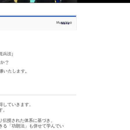
Musashino
流兵法」
んか？
導いたします。
得していきます。
す。
り伝授された体系に基づき、
きる「功朗法」も併せて学んでい