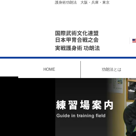
護身術功朗法 大阪・兵庫・東京
国際武術文化連盟
日本甲冑合戦之会
実戦護身術 功朗法
HOME
功朗法とは