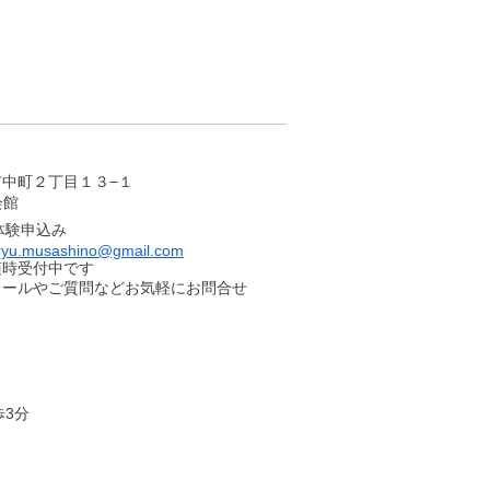
中町２丁目１３−１
会館
体験申込み
ryu.musashino@gmail.com
随時受付中です
ュールやご質問などお気軽にお問合せ
歩3分