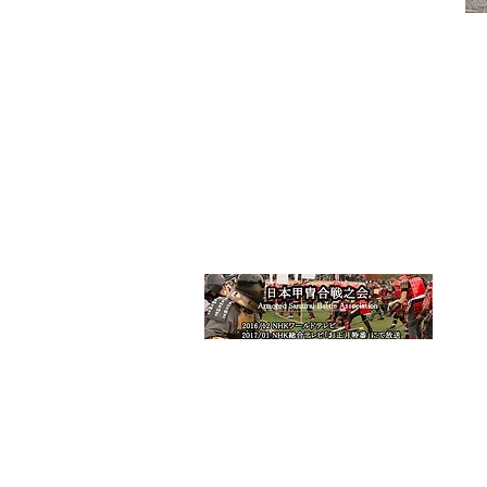
HO
功
メ
練