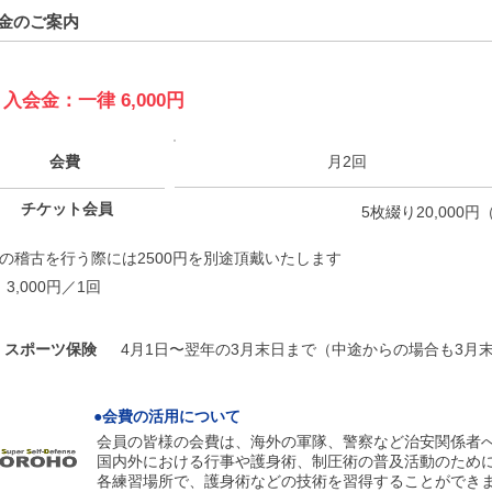
金のご案内
入会金：一律 6,000円
会費
月2回
チケット会員
5枚綴り20,000
目の稽古を行う際には2500円を別途頂戴いたします
3,000円／1回
スポーツ保険
4月1日〜翌年の3月末日まで（中途からの場合も3月末日
●会費の活用について
会員の皆様の会費は、海外の軍隊、警察など治安関係者
国内外における行事や護身術、制圧術の普及活動のために
各練習場所で、護身術などの技術を習得することができ