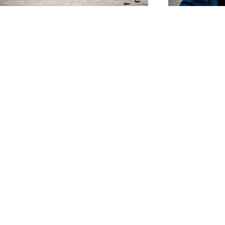
ME
朗法とは
総師範 横山雅始
海外支部
出張講習
ディア掲載情報
門同流兵法
習場案内
大阪本部
東京・田端
明石
愛知