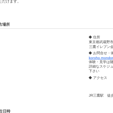
ただけます。
古場所
◆ 住所
東京都武蔵野市
三鷹イレブン
◆ お問合せ・
koroho.mondo
体験・見学は
​詳細なスケジ
下さい
◆ アクセス
JR三鷹駅 徒
古日時