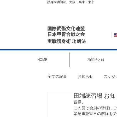
護身術功朗法 大阪・兵庫・東京
国際武術文化連盟
日本甲冑合戦之会
実戦護身術 功朗法
HOME
功朗法とは
全ての記事
お知らせ
スケジ
田端練習場 お知
東京・田端｜スケジュール最新情
皆様、
この度は会員の皆様にご
緊急事態宣言の解除を受