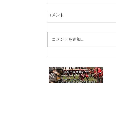
2026年８月度：功朗法東京田
コメント
端道場練習日（Practice,
Koroho,Tokyo Tabata,
2026年 8月,８,15,22日 田端ふ
Aug/2026)
れあい館 田端駅徒歩7分 18:00
コメントを追加…
から その他：X(Twitter)ありま
す。
https://twitter.com/Koroho_tokyo_t
a お役立ち情報もつぶやいていま
すので、ご参照ください。
HO
功
メ
練